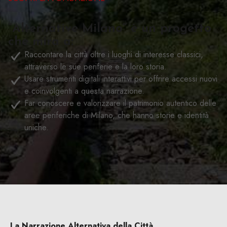
“Alternative Milano” è un progetto
che mira a:
Raccontare la città oltre i luoghi di interesse classici,
attraverso le sue periferie e la loro storia.
Usare strumenti digitali interattivi per offrire accessi nuovi
e coinvolgenti a questa narrazione.
Far conoscere e valorizzare il patrimonio autentico delle
aree periferiche di Milano, che hanno storie e identità
uniche.
La Narrazione Alternativa della Città