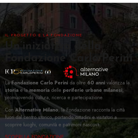
IL PROGETTO E LA FONDAZIONE
Un’iniziativa della
Fondazione Carlo Perini
La
Fondazione Carlo Perini
da oltre
60 anni
valorizza la
storia
e la
memoria
delle
periferie urbane milanesi
,
promuovendo cultura, ricerca e partecipazione.
Con
Alternative Milano
, la Fondazione racconta la città
fuori dal centro storico, portando cittadini e visitatori a
scoprire luoghi, comunità e patrimoni nascosti.
SCOPRI LA FONDAZIONE