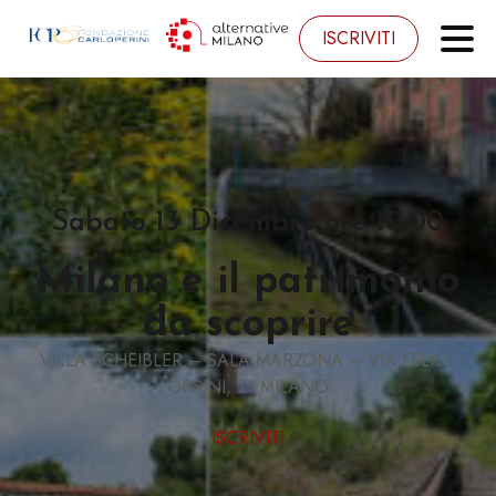
ISCRIVITI
Sabato 13 Dicembre ore 10.00
Milano e il patrimonio
da scoprire
VILLA SCHEIBLER – SALA MARZONA – VIA FELICE
ORSINI, 21 MILANO
ISCRIVITI