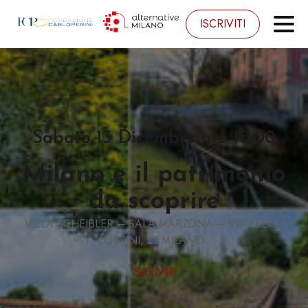
ISCRIVITI
Sabato 13 Dicembre ore 10.00
Milano e il patrimonio
da scoprire
VILLA SCHEIBLER – SALA MARZONA – VIA FELICE
ORSINI, 21 MILANO
ISCRIVITI