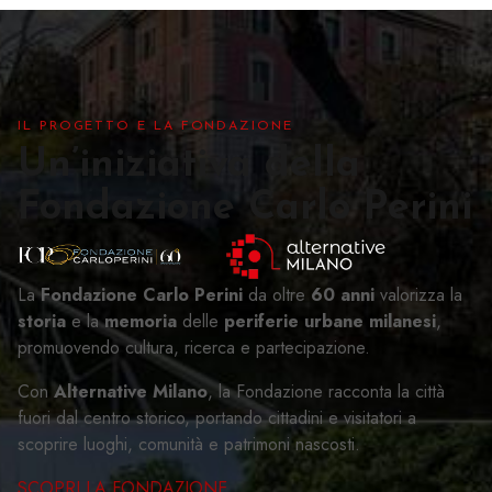
IL PROGETTO E LA FONDAZIONE
Un’iniziativa della
Fondazione Carlo Perini
La
Fondazione Carlo Perini
da oltre
60 anni
valorizza la
storia
e la
memoria
delle
periferie urbane milanesi
,
promuovendo cultura, ricerca e partecipazione.
Con
Alternative Milano
, la Fondazione racconta la città
fuori dal centro storico, portando cittadini e visitatori a
scoprire luoghi, comunità e patrimoni nascosti.
SCOPRI LA FONDAZIONE