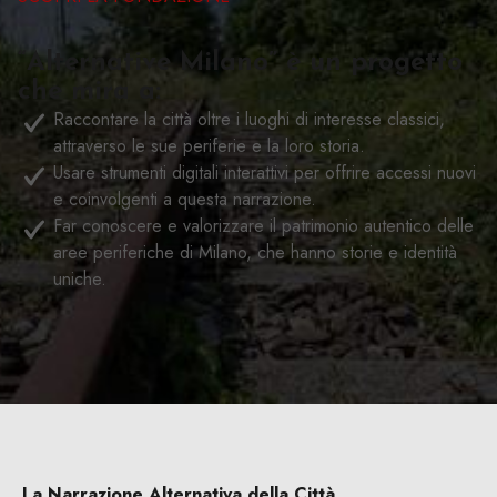
“Alternative Milano” è un progetto
che mira a:
Raccontare la città oltre i luoghi di interesse classici,
attraverso le sue periferie e la loro storia.
Usare strumenti digitali interattivi per offrire accessi nuovi
e coinvolgenti a questa narrazione.
Far conoscere e valorizzare il patrimonio autentico delle
aree periferiche di Milano, che hanno storie e identità
uniche.
La Narrazione Alternativa della Città